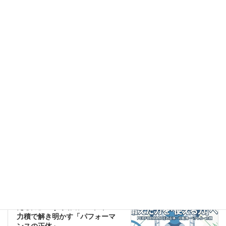
上に表示された文字を入力してください。
コラム
前の記事
【コラム】「トレーニング」か
ら「パフォーマンス」へ |
AGELCAが教える、競技者を変
える冬季プログラム設計
2025年12月12日
コラム
次の記事
【コラム】「鍛えた力」を「使
える力」へ | 可動域・ベクトル・
力積で解き明かす「パフォーマ
ンスの正体」