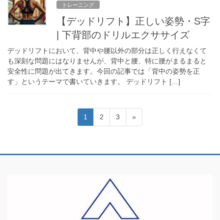
トレーニング
【デッドリフト】正しい姿勢・S字
| 下背部のドリルエクササイズ
デッドリフトにおいて、背中や腰以外の部分は正しく行えなくて
も深刻な問題にはなりませんが、背中と腰、特に腰がまるまると
安全性に問題が出てきます。今回の記事では「背中の姿勢を正
す」というテーマで書いていきます。 デッドリフト […]
投
固
固
固
1
2
3
»
稿
定
定
定
ペ
ペ
ペ
の
ー
ー
ー
ペ
ジ
ジ
ジ
ー
ジ
送
り