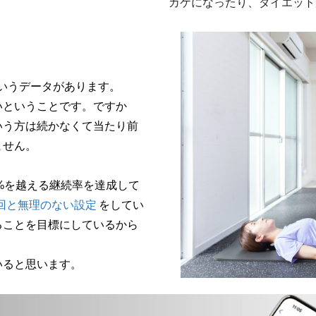
カケになったり、ダイエット
いうデータがあります。
いということです。ですか
いう方は続かなくて当たり前
ません。
0%を越える継続率を達成して
回と無理のない設定
をしてい
ることを目標にしているから
いると思います。