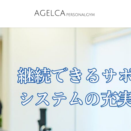
コ
ナ
ン
ビ
テ
ゲ
ン
ー
ツ
シ
へ
ョ
ス
ン
キ
に
ッ
移
プ
動